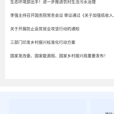
生态环境部出手！进一步推进农村生活污水治理
应急管理
涉农补贴
李强主持召开国务院常务会议 审议通过《关于加强低收入人口
乡村振兴
关于开展防止返贫就业攻坚行动的通知
公共文化体育
审计公开
三部门印发乡村振兴标准化行动方案
市场监管
政策解读
国家发改委、国家能源局、国家乡村振兴局重要发布！
公众参与
监督保障
公共企事业单位
许家崖水库水利风景区