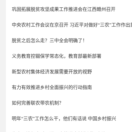
教育专题
巩固拓展脱贫攻坚成果工作推进会在江西赣州召开
医疗卫生
社会保险
中央农村工作会议在京召开 习近平对做好“三农”工作作出
稳岗就业
脱贫之后怎么走？三中全会明确了！
食品药品监管
脱贫攻坚
义务教育控辍保学常态化，教育部最新部署
扶贫政策措施
新型农村集体经济发展需要开放的视野
扶贫项目资金
环境保护
有力有效推进乡村全面振兴的行动指南
公共资源配置
国资国企
如何完善联农带农机制？
防范化解金融风险
明年“三农”工作怎么干，他们有话说 中国乡村振兴
社会信用体系
优化服务