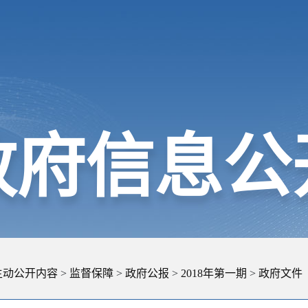
政府信息公
主动公开内容
>
监督保障
>
政府公报
>
2018年第一期
>
政府文件