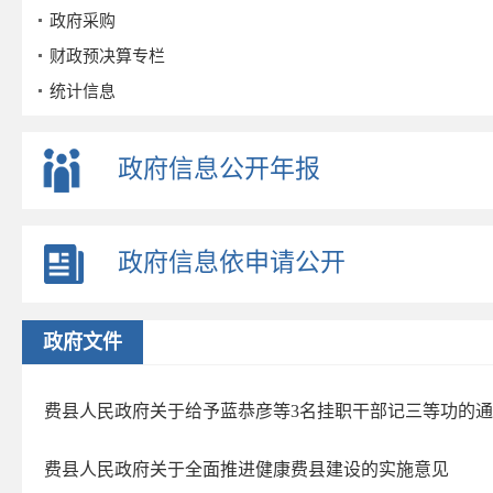
政府采购
财政预决算专栏
统计信息
公务员招考
事业单位招考
政府信息公开年报
公示公告
重点领域
政府信息依申请公开
政策解读
公众参与
监督保障
政府文件
政府公报
2026年第三期
费县人民政府关于给予蓝恭彦等3名挂职干部记三等功的
2026年第二期
费县人民政府关于全面推进健康费县建设的实施意见
2026年第一期