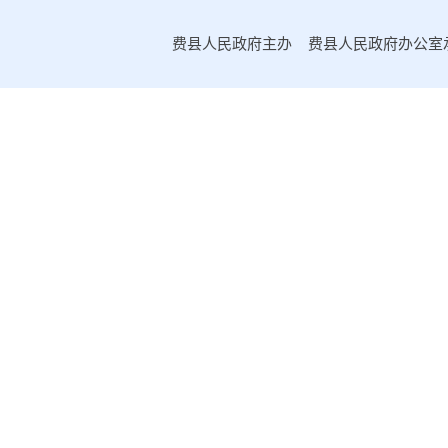
乡村振兴
费县人民政府主办 费县人民政府办公室承办
公共文化体育
审计公开
审计报告
执行效果评估
督查审计问题整改
市场监管
政策解读
公众参与
监督保障
公共企事业单位
许家崖水库水利风景区