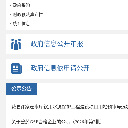
政府采购
财政预决算专栏
统计信息
公务员招考
事业单位招考
政府信息公开年报
公示公告
重点领域
政府信息依申请公开
政策解读
公众参与
监督保障
公示公告
公共企事业单位
许家崖水库水利风景区
费县许家崖水库饮用水源保护工程建设项目用地预审与选
关于兽药GSP合格企业的公示（2026年第3批）