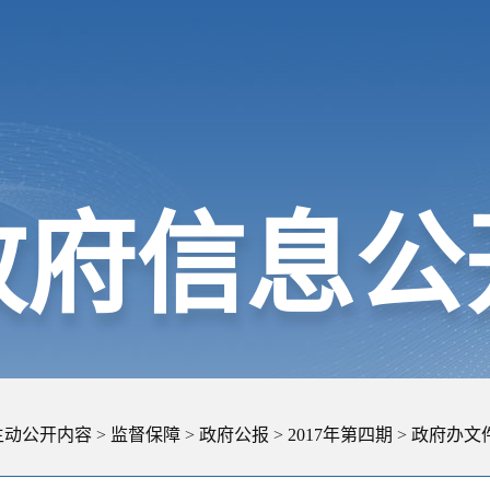
政府信息公
主动公开内容
>
监督保障
>
政府公报
>
2017年第四期
>
政府办文