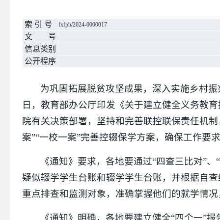
教育专题
索 引 号
医疗卫生
fxfpb/2024-0000017
文 号
社会保险
信息类别
稳岗就业
公开程序
食品药品监管
为巩固拓展脱贫攻坚成果，深入实施乡村振
脱贫攻坚
日，教育部办公厅印发《关于建立健全义务教育
扶贫政策措施
扶贫项目资金
院有关决策部署，坚持和完善联控联保责任机制
环境保护
案”“一校一案”完善控辍保学方案，确保工作要
公共资源配置
《通知》要求，各地要通过“四查三比对”、
国资国企
疑似辍学学生台账和辍学学生台账，并根据自查
防范化解金融风险
重点排查和监测对象，准确掌握他们的就学情况
社会信用体系
优化服务
《通知》明确，各地要建立健全“四个一”