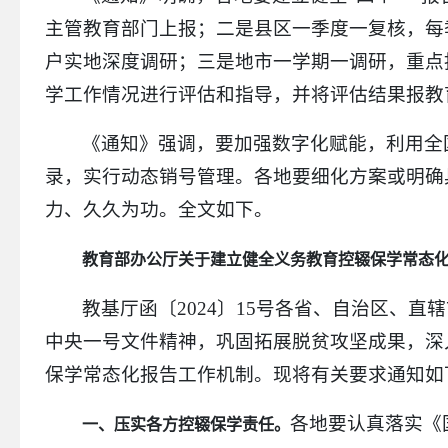
应急管理
主管教育部门上报；二是县区一季度一复核，每
涉农补贴
户实地深度调研；三是地市一学期一调研，重点
乡村振兴
学工作情况进行评估和指导，并将评估结果报教
公共文化体育
《通知》强调，要加强数字化赋能，利用全
审计公开
录，实行动态销号管理。各地要细化方案或明确
市场监管
力、久久为功。全文如下。
政策解读
公众参与
教育部办公厅关于建立健全义务教育控辍保学常态
监督保障
教基厅函〔2024〕15号各省、自治区、直
公共企事业单位
许家崖水库水利风景区
中央一号文件精神，巩固拓展脱贫攻坚成果，深
保学常态化报告工作机制。现将有关要求通知如
各地要认真落实《
一、压实各方控辍保学责任。