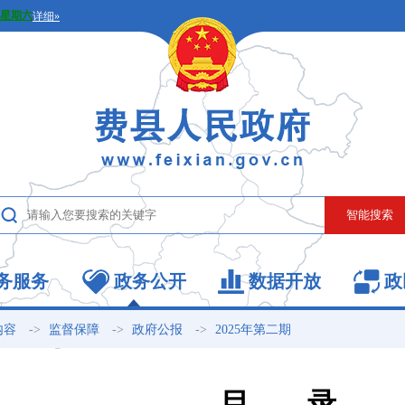
务服务
政务公开
数据开放
政
->
->
->
内容
监督保障
政府公报
2025年第二期
目 录