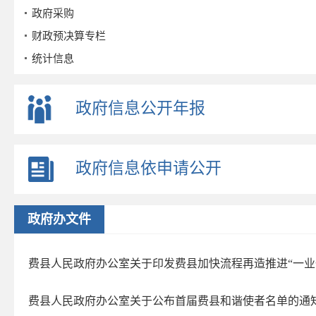
政府采购
财政预决算专栏
统计信息
公务员招考
事业单位招考
政府信息公开年报
公示公告
重点领域
政府信息依申请公开
政策解读
公众参与
监督保障
政府办文件
政府公报
2026年第三期
费县人民政府办公室关于印发费县加快流程再造推进“一业
2026年第二期
费县人民政府办公室关于公布首届费县和谐使者名单的通
2026年第一期