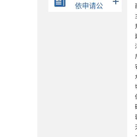
财政信息
依申请公
旅游
开
行政执法公示
养老服务
优化营商环境
社会救助
财政资金直达基层
教育专题
医疗卫生
社会保险
稳岗就业
食品药品监管
脱贫攻坚
扶贫政策措施