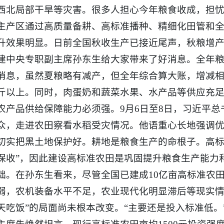
西北局部干旱等灾害。很多人担心今年粮食收成，担忧
主产区通过高质量备耕、高标准播种、精细化田管和
升效果明显。日前全国秋收生产已接近尾声，秋粮增产
建中央专职副主席孙东生给大家带来了好消息。全年
消息，虽然夏粮略有减产，但全年综合算大账，增减相抵
斤以上。同时，肉蛋奶和蔬菜水果、水产品等供应充
农产品供给保障能力必须强。9月6日至8日，习近平
众，走进农田察看水稻受灾情况。他语重心长地强调
切实把黑土地保护好。耕地是粮食生产的命根子。高标
保收”，因此建设高标准农田是巩固提升粮食生产能力
础。在孙东生看来，尽管全国已建成10亿亩高标准农
弱，农机装备水平不足，农业现代化明显滞后等现实情
天吃饭”的局面尚未根本改变。“主要还是投入标准低。