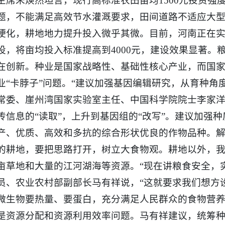
主席朱焕然坦言，现行高标准农田亩均1500元投资强
题，不能满足高效节水灌溉要求，田间道路不适应大
硬化，耕地地力提升投入微乎其微。目前，河南正在
设，将亩均投入标准提高到4000元，建设效果显著。
在创新。种业是国家战略性、基础性核心产业，而国
业“卡脖子”问题。“建议加强基因编辑研究，从育种角
常委、崖州湾国家实验室主任、中国科学院院士李家
传信息的“读取”，上升到基因组的“改写”。建议加强
产、优质、高效和多抗的综合形状优良的作物品种。
的耕地，要把思路打开，树立大食物观。耕地以外，我国
亩草地和大量的江河湖海等资源。“现在讲粮食安全，
员、农业农村部副部长马有祥说，“这就要求我们想方
微生物要热量、要蛋白，充分满足人民群众的食物营养
是资源分配和资源利用效率问题。马有祥建议，统筹种