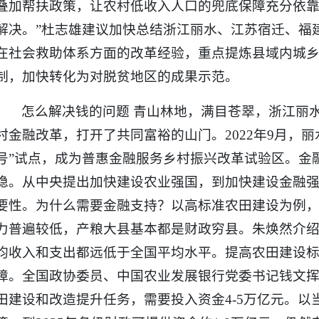
叠加帮扶政策，让农村低收入人口的兜底保障充分依
解决。”杜志雄建议加快总结浙江丽水、江苏宿迁、福
在社会救助体系方面的改革经验，重点提炼县域内城
制，加快转化为对脱贫地区的成果示范。
怎么解决钱的问题 青山林地，满目苍翠，浙江丽
村金融改革，打开了共同富裕的山门。2022年9月，
号”试点，成为普惠金融服务乡村振兴改革试验区。金
稳。从中央提出加快建设农业强国，到加快建设金融
要性。为什么需要金融支持？以高标准农田建设为例
力普遍较低，产粮大县基本都是财政穷县。朱焕然介绍
均收入和支出都远低于全国平均水平。提高农田建设
障。全国政协委员、中国农业发展银行党委书记钱文挥提
田建设和改造提升任务，需要投入资金4-5万亿元。以当