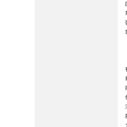
公众参与
监督保障
公共企事业单位
许家崖水库水利风景区