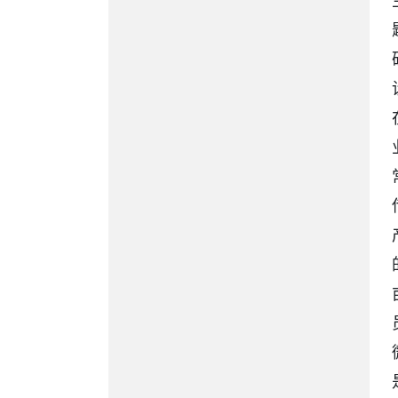
扶贫项目资金
环境保护
公共资源配置
国资国企
防范化解金融风险
社会信用体系
优化服务
应急管理
涉农补贴
乡村振兴
公共文化体育
审计公开
市场监管
政策解读