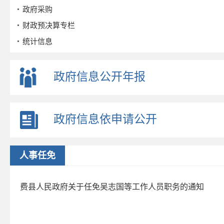
政府采购
财政预决算专栏
统计信息
公务员招考
事业单位招考
政府信息公开年报
公示公告
重点领域
政府信息依申请公开
政策解读
公众参与
监督保障
人事任免
政府公报
2026年第三期
费县人民政府关于任免吴志国等工作人员职务的通知
2026年第二期
2026年第一期