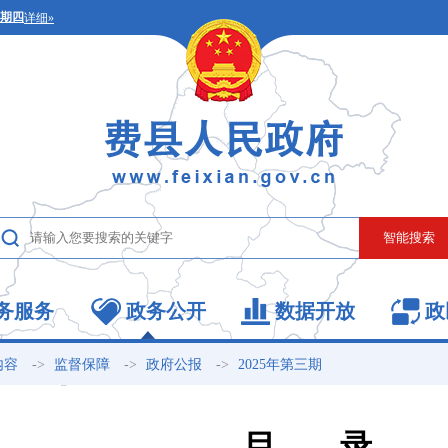
务服务
政务公开
数据开放
政
->
->
->
内容
监督保障
政府公报
2025年第三期
目 录