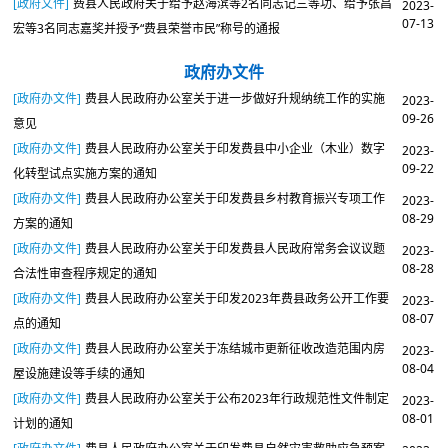
[政府文件]
费县人民政府关于给予赵海滨等2名同志记三等功、给予张昌
2023-
07-13
宏等3名同志嘉奖并授予“费县荣誉市民”称号的通报
政府办文件
[政府办文件]
费县人民政府办公室关于进一步做好升规纳统工作的实施
2023-
09-26
意见
[政府办文件]
费县人民政府办公室关于印发费县中小企业（木业）数字
2023-
09-22
化转型试点实施方案的通知
[政府办文件]
费县人民政府办公室关于印发费县乡村教育振兴专项工作
2023-
08-29
方案的通知
[政府办文件]
费县人民政府办公室关于印发费县人民政府常务会议议题
2023-
08-28
合法性审查程序规定的通知
[政府办文件]
费县人民政府办公室关于印发2023年费县政务公开工作要
2023-
08-07
点的通知
[政府办文件]
费县人民政府办公室关于冻结城市更新征收改造范围内房
2023-
08-04
屋设施建设等手续的通知
[政府办文件]
费县人民政府办公室关于公布2023年行政规范性文件制定
2023-
08-01
计划的通知