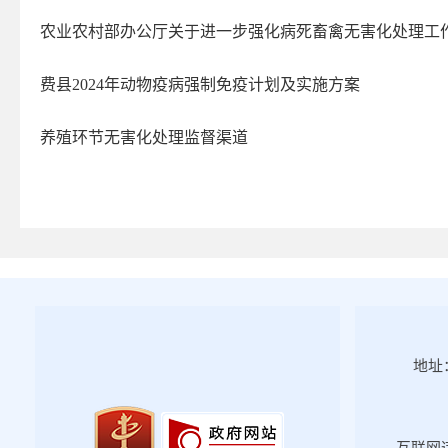
教育专题
农业农村部办公厅关于进一步强化病死畜禽无害化处理工
医疗卫生
社会保险
费县2024年动物疫病强制免疫计划及实施方案
稳岗就业
养殖环节无害化处理监督渠道
食品药品监管
脱贫攻坚
环境保护
公共资源配置
国资国企
防范化解金融风险
社会信用体系
地址：
优化服务
应急管理
涉农补贴