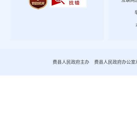
互联网违
公开标准
农业生产发展资金
动物防疫等补助经费
强制扑杀补助
强制免疫补助
养殖环节无害化处理补助
费县人民政府主办 费县人民政府办公室承办
乡村振兴
公共文化体育
审计公开
市场监管
政策解读
公众参与
监督保障
公共企事业单位