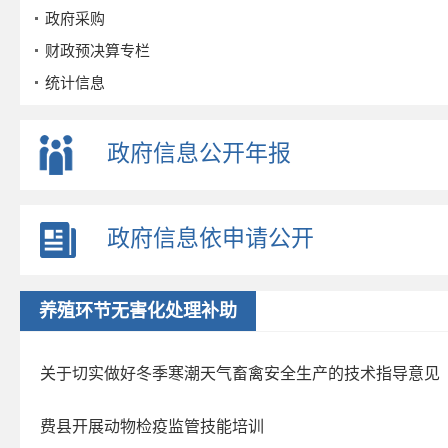
政府采购
财政预决算专栏
统计信息
公务员招考
事业单位招考
政府信息公开年报
公示公告
重点领域
政府信息依申请公开
财政信息
旅游
行政执法公示
养殖环节无害化处理补助
养老服务
优化营商环境
关于切实做好冬季寒潮天气畜禽安全生产的技术指导意见
社会救助
费县开展动物检疫监管技能培训
财政资金直达基层