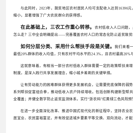
应急管理
与此同时，2023年，脱贫地区农村居民人均可支配收入达到16396元
涉农补贴
缩小，显著增强了广大农民群众的获得感。
乡村振兴
在此基础上，三农工作重心转移。
农村低收入人口问题，
公共文化体育
怎么走？三中全会明确提出——完善覆盖农村人口的常态化防止返贫致贫
审计公开
如何分层分类、采用什么帮扶手段是关键。
我们来看一
市场监管
最低20%群体的收入均值，只有农村平均水平的24.3%，且农村最高20%与
政策解读
这就意味着，有相当一部分农村低收入群体需要一定的政策帮扶来增
公众参与
制度，是深入践行共享发展理念，缩小城乡差距的关键举措。
监督保障
让有劳动能力的困难群体获得更多发展机会，让需要兜底保障的弱势
公共企事业单位
系列帮扶促富组合拳，推动低收入农户持续增收。包括创新构建新型帮共体
全覆盖；并健全数字防止返贫监测体系，实行“浙农码”红黄绿三色风险
许家崖水库水利风景区
在进一步全面深化改革、推进中国式现代化的新征程中，坚持农业农
居宜业、农民富裕富足，并有效促进城乡要素平等交换、双向流动，才能