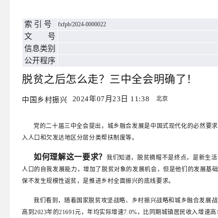
教育专题
索 引 号
医疗卫生
fxfpb/2024-0000022
文 号
社会保险
信息类别
稳岗就业
公开程序
食品药品监管
脱贫之后怎么走？三中全会明确了！
脱贫攻坚
2024年07月23日 11:38
北京
中国乡村振兴
扶贫政策措施
扶贫项目资金
党的二十届三中全会提出，城乡融合发展是中国式现代化的必然要求
环境保护
入人口和欠发达地区分层分类帮扶制度等。
公共资源配置
如何理解这一要求？
我们知道，脱贫摘帽不是终点，是新生活
国资国企
人口的自我发展能力，增加了脱贫对象的发展机会，但是他们的发展基
防范化解金融风险
保不发生规模性返贫，是推进乡村全面振兴的底线要求。
社会信用体系
我们看到，随着国家脱贫攻坚战略、乡村振兴战略和城乡融合发展战略
优化服务
高到2023年的21691元，年均实际增速7.0%，比同期城镇居民收入增速高