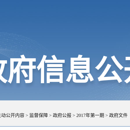
政府信息公
主动公开内容
>
监督保障
>
政府公报
>
2017年第一期
>
政府文件