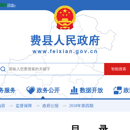
务服务
政务公开
数据开放
政
->
->
->
内容
监督保障
政府公报
2018年第四期
目 录