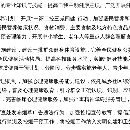
护的专业知识与技能，提高自我主动健康意识。广泛开展
营养计划，开展“一评二控三减四健”行动，加强居民营养和
居民营养健康状况、食物消费、主要食物及地方特色食品
干预管理能力，开展中小学生、老年人等重点人群合理膳
育设施建设，建设一批群众健身体育设施，完善全民健身公
全民健身活动格局。提高科技服务水平，实施“健身技能入
体质健康干预计划，分阶段、分步骤实施老年人、青少年
合管理机制，加强心理健康服务能力建设，依托城乡社区综
网络，普及心理健康教育，引导群众正确认识、识别、应
查，完善临床心理健康服务，加强严重精神障碍服务管理
严厉查处发布烟草广告违法行为。加强控烟宣传教育，提倡
流行监测及控烟干预工作，将控烟工作纳入文明创建和卫