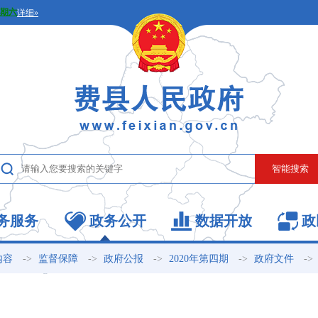
务服务
政务公开
数据开放
政
->
->
->
->
->
内容
监督保障
政府公报
2020年第四期
政府文件