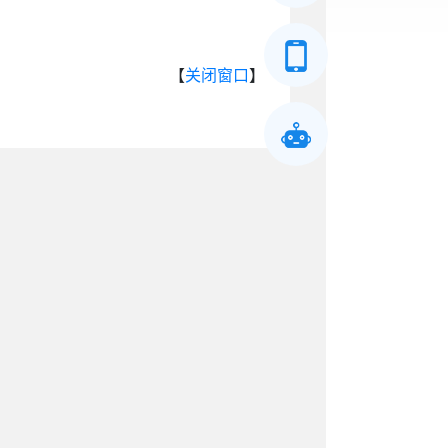
【
关闭窗口
】