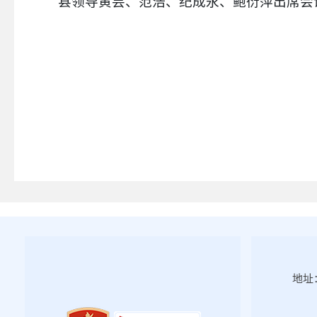
县领导黄芸、范浩、纪成永、鲍衍萍出席会
地址：