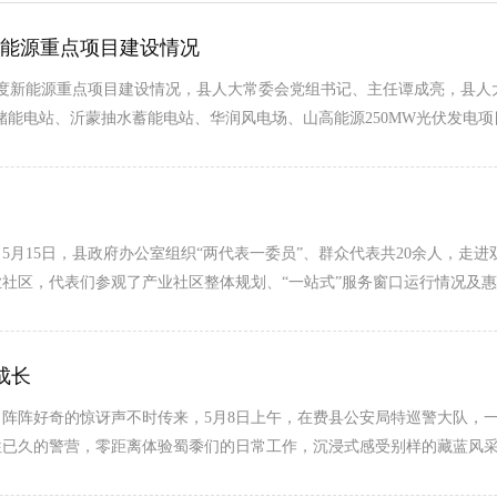
新能源重点项目建设情况
26年度新能源重点项目建设情况，县人大常委会党组书记、主任谭成亮，县
MWh储能电站、沂蒙抽水蓄能电站、华润风电场、山高能源250MW光伏发
月15日，县政府办公室组织“两代表一委员”、群众代表共20余人，走进
社区，代表们参观了产业社区整体规划、“一站式”服务窗口运行情况及
成长
阵阵好奇的惊讶声不时传来，5月8日上午，在费县公安局特巡警大队，
往已久的警营，零距离体验蜀黍们的日常工作，沉浸式感受别样的藏蓝风