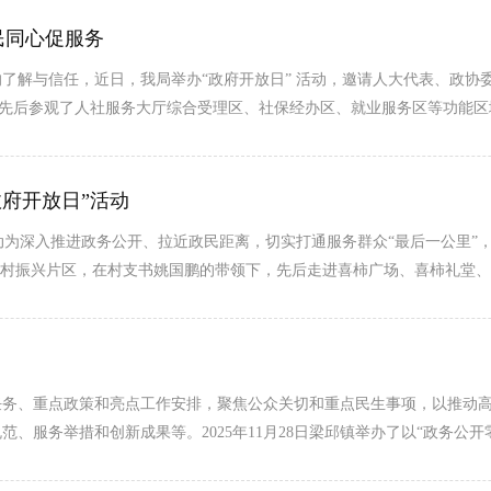
民同心促服务
解与信任，近日，我局举办“政府开放日” 活动，邀请人大代表、政协委
，先后参观了人社服务大厅综合受理区、社保经办区、就业服务区等功能
政府开放日”活动
活动为深入推进政务公开、拉近政民距离，切实打通服务群众“最后一公里
乡村振兴片区，在村支书姚国鹏的带领下，先后走进喜柿广场、喜柿礼堂
任务、重点政策和亮点工作安排，聚焦公众关切和重点民生事项，以推动
、服务举措和创新成果等。2025年11月28日梁邱镇举办了以“政务公开