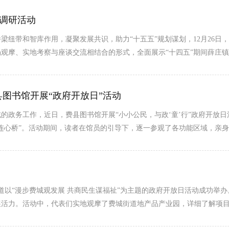
察调研活动
纽带和智库作用，凝聚发展共识，助力“十五五”规划谋划，12月26日，
观摩、实地考察与座谈交流相结合的形式，全面展示“十四五”期间薛庄
县图书馆开展“政府开放日”活动
政务工作，近日，费县图书馆开展“小小公民，与政‘童’行”政府开放日
连心桥”。活动期间，读者在馆员的引导下，逐一参观了各功能区域，亲
街道以“漫步费城观发展 共商民生谋福祉”为主题的政府开放日活动成功举
展活力。活动中，代表们实地观摩了费城街道地产品产业园，详细了解项