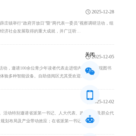
2025-12-28
薛庄镇举行“政府开放日”暨“两代表一委员”视察调研活动，组
镇经济社会发展取得的重大成就，并广泛听…
关闭
2025-12-05
活动，邀请100余位青少年读者代表走进馆内，直观呈现图书
身体验多种智能设备。自助借阅区尤其受欢迎…
2025-12-02
办。活动特别邀请省派第一书记、人大代表、政协委员及群众代
目规划布局及产业带动效应；在省派第一书记帮扶…