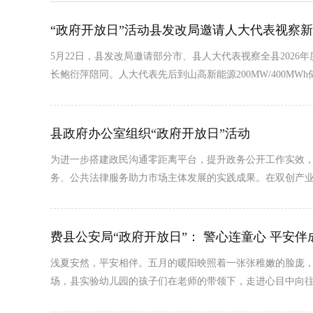
“政府开放日”活动县发改局邀请人大代表视察
5月22日，县发改局邀请部分市、县人大代表视察全县20
长鲍衍萍陪同。人大代表先后到山高新能源200MW/400
县政府办公室组织“政府开放日”活动
为进一步搭建政民沟通零距离平台，提升政务公开工作实效，5
务、公共法律服务助力市场主体发展的实践成果。在双创产业
费县公安局“政府开放日”： 警心连童心 平安伴
浅夏安然，平安相伴。五月的暖阳映照着一张张稚嫩的脸庞，
场，县实验幼儿园的孩子们在老师的带领下，走进心目中向