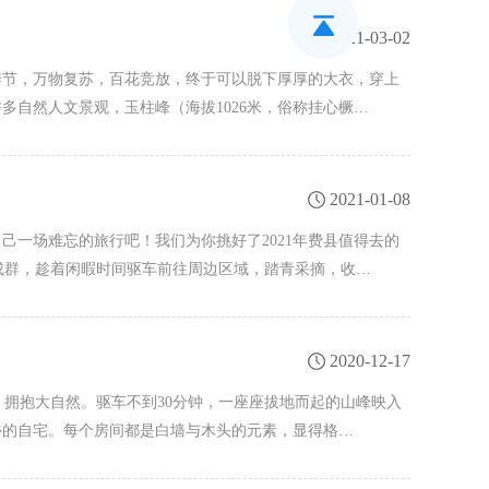
2021-03-02
季节，万物复苏，百花竞放，终于可以脱下厚厚的大衣，穿上
自然人文景观，玉柱峰（海拔1026米，俗称挂心橛…
2021-01-08
一场难忘的旅行吧！我们为你挑好了2021年费县值得去的
成群，趁着闲暇时间驱车前往周边区域，踏青采摘，收…
2020-12-17
，拥抱大自然。驱车不到30分钟，一座座拔地而起的山峰映入
乡的自宅。每个房间都是白墙与木头的元素，显得格…