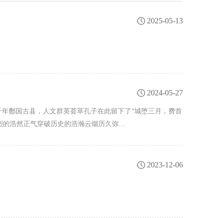
2025-05-13
2024-05-27
千年鄪国古县，人文群英荟萃孔子在此留下了“城堕三月，费首
烈的浩然正气穿破历史的浩瀚云烟历久弥…
2023-12-06