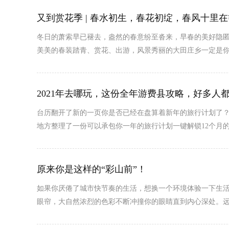
又到赏花季 | 春水初生，春花初绽，春风十里
冬日的萧索早已褪去，盎然的春意纷至沓来，早春的美好隐匿
美美的春装踏青、赏花、出游，风景秀丽的大田庄乡一定是你
2021年去哪玩，这份全年游费县攻略，好多人
台历翻开了新的一页你是否已经在盘算着新年的旅行计划了？
地方整理了一份可以承包你一年的旅行计划一键解锁12个月
原来你是这样的“彩山前”！
如果你厌倦了城市快节奏的生活，想换一个环境体验一下生活，
眼帘，大自然浓烈的色彩不断冲撞你的眼睛直到内心深处。