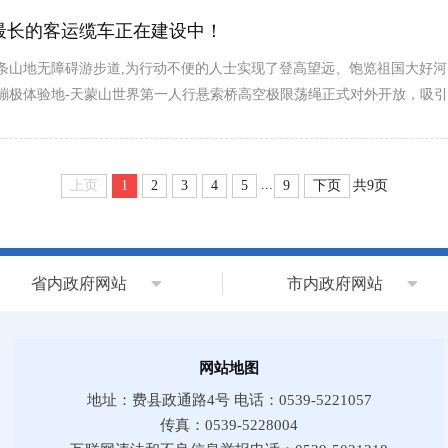
洲最长的客运缆车正在建设中！
首条山地无障碍游步道,为行动不便的人士实现了登高望远、饱览祖国大好河
式蹦极体验地-天蒙山世界第一人行悬索桥高空极限荡绳正式对外开放，吸引
...
上页
1
2
3
4
5
9
下页
共9页
省内政府网站
市内政府网站
网站地图
地址：费县政通路4号 电话：0539-5221057
传真：0539-5228004