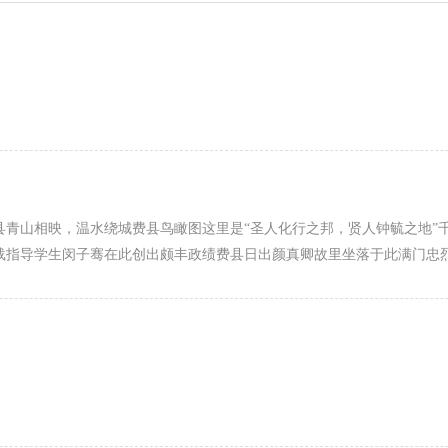
费县青山相映，温水绕城费县鸟瞰图这里是“圣人化行之邦，贤人钟毓之地”
记载指导学生闵子骞在此创出颇丰政绩费县日出颜真卿故里坐落于此满门忠
！