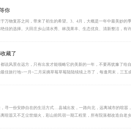
在等你
于万物复苏之间，带来了初生的希望。3、4月，大概是一年中最美妙的
绝佳的选择。大田庄乡山清水秀、林茂果丰、生态优良、清新整洁，有许多
都收藏了
都说风景在远方，只有出发才能领略它的美新的一年，不要再犹豫了给自己
的最佳旅行地~一月~二月采摘草莓草莓陆陆续续上市了，每逢周末，三五
寻一份安静自在的生活方式....县城出发，一路向北，远离城市的喧嚣
远离喧嚣又不乏尘世烟火，彩山前民宿一期工程里，所有院落都改造自老