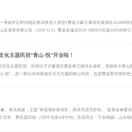
评定时间地址电话联系人类型1费县沂蒙云瀑洞天旅游区4A2009年旅办发〔
8年山东省景评委公告（2018.12.4）费县县城北0539-5080633石薪1895
家文化主题民宿“青山·悦”开业啦！
村文化主题民宿。民宿位于沂蒙老区费县薛庄镇马头崖村，美丽的大青山
青山·悦”，是一家以休闲阅读生活为主题的静心民宿，也是费县图书馆特
象。春光易逝，正是“有花堪折直须折，莫待无花空折枝。”趁着这春暖
黄土庄村、费县梁邱镇（3月中旬至4月中旬）赏花亮点：千亩桃园，山水