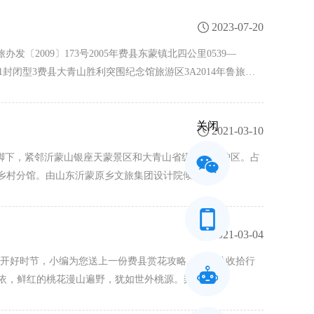
2023-07-20
2009〕173号2005年费县东蒙镇北四公里0539—
4988321封闭型3费县大青山胜利突围纪念馆旅游区3A2014年鲁旅…
关闭
2021-03-10
脚下，紧邻沂蒙山银座天蒙景区和大青山省级自然保护区。占
色乡村分馆。由山东沂蒙原乡文旅集团设计院倾心…
2021-03-04
花开好时节，小编为您送上一份费县赏花攻略。快简单收拾行
相依，鲜红的桃花漫山遍野，犹如世外桃源。梨花赏…