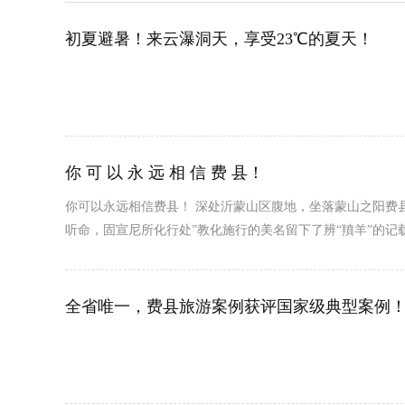
初夏避暑！来云瀑洞天，享受23℃的夏天！
你 可 以 永 远 相 信 费 县！
​你可以永远相信费县！ 深处沂蒙山区腹地，坐落蒙山之阳
听命，固宣尼所化行处”教化施行的美名留下了辨“羵羊”的
全省唯一，费县旅游案例获评国家级典型案例