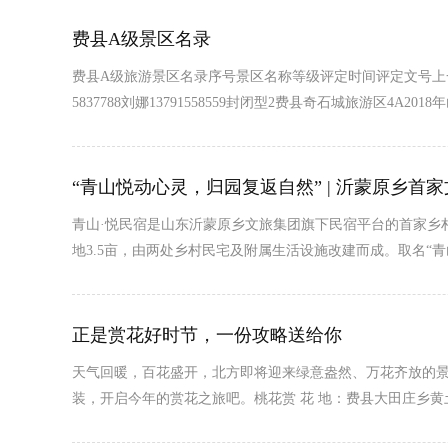
费县A级景区名录
费县A级旅游景区名录序号景区名称等级评定时间评定文号上一等级
5837788刘娜13791558559封闭型2费县奇石城旅游区4A201
“青山悦动心灵，归园复返自然” | 沂蒙原乡首
青山·悦民宿是山东沂蒙原乡文旅集团旗下民宿平台的首家乡
地3.5亩，由两处乡村民宅及附属生活设施改建而成。取名“
正是赏花好时节，一份攻略送给你
天气回暖，百花盛开，北方即将迎来绿意盎然、万花齐放的景
装，开启今年的赏花之旅吧。桃花赏 花 地：费县大田庄乡