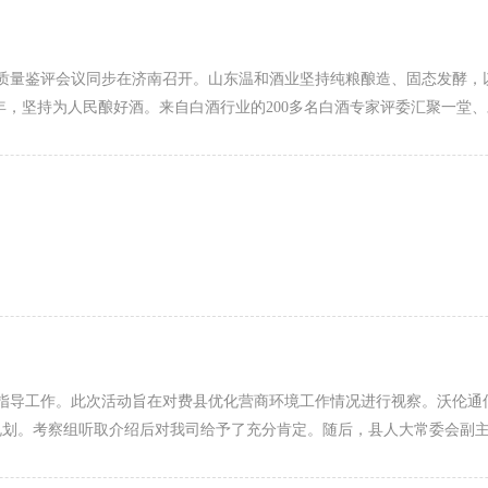
高端鲁酒感官质量鉴评会议同步在济南召开。山东温和酒业坚持纯粮酿造、固态发酵
0年，坚持为人民酿好酒。来自白酒行业的200多名白酒专家评委汇聚一堂
观指导工作。此次活动旨在对费县优化营商环境工作情况进行视察。沃伦
规划。考察组听取介绍后对我司给予了充分肯定。随后，县人大常委会副