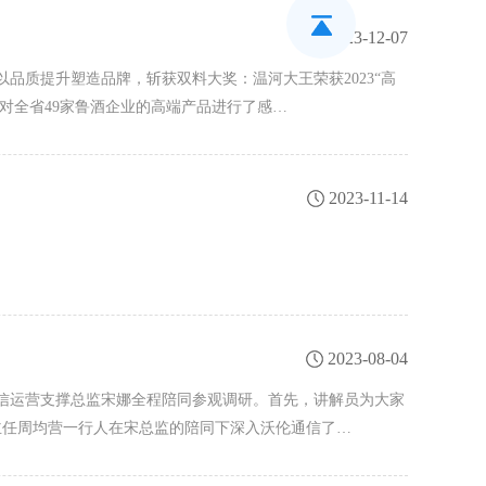
2023-12-07
，以品质提升塑造品牌，斩获双料大奖：温河大王荣获2023“高
、对全省49家鲁酒企业的高端产品进行了感…
2023-11-14
2023-08-04
通信运营支撑总监宋娜全程陪同参观调研。首先，讲解员为大家
主任周均营一行人在宋总监的陪同下深入沃伦通信了…