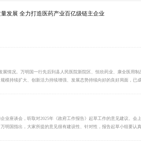
高质量发展 全力打造医药产业百亿级链主企业
链发展情况。万明国一行先后到县人民医院新院区、恒欣药业、康全医用制品
出规模持续扩大、创新活力持续增强、发展态势持续向好的良好局面，已
和企业座谈会，听取对2025年《政府工作报告》起草工作的意见建议。
，万明国指出，大家所提的意见很有建设性、针对性，报告起草小组要认