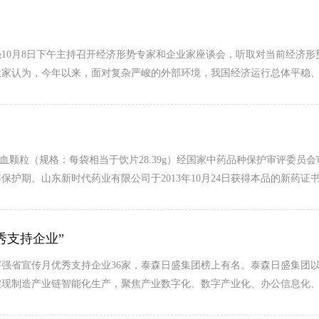
李强10月8日下午主持召开经济形势专家和企业家座谈会，听取对当前经济
大家认为，今年以来，面对复杂严峻的外部环境，我国经济运行总体平稳
血颗粒（规格：每袋相当于饮片28.39g）经国家中药品种保护审评委员
七年保护期。山东新时代药业有限公司于2013年10月24日获得本品的新药证书
秀支持企业”
数字强省宣传月优秀支持企业36家，泰森日盛集团榜上有名。泰森日盛集
现制造产业链智能化生产，聚焦产业数字化、数字产业化、办公信息化、