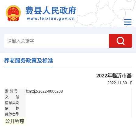
养老服务政策及标准
2022年临沂市基
2022-11-30 
fxmzj2/2022-0000208
索 引 号
公
文 号
发
信息类别
公
依 据
记
载体类型
存
公开程序