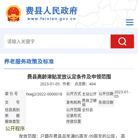
养老服务政策及标准
费县高龄津贴发放认定条件及申领范围
2023-01-05 作者： 点击数：
404
2023-01-
fxwjj2/2022-0000018
主动公开
索 引 号
公开方式
公开日期
05
费县卫健
文 号
发布机构
失效日期
局
全社会
信息类别
公开范围
依 据
记录形式
载体类型
存放位置
公开程序
发放范围：户籍在费县且年满85周岁-99周岁的公民， 高