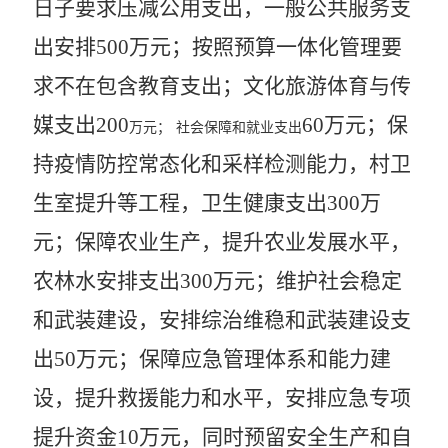
日子要求压减公用支出，
一般公共服务支
出
安排
5
00
万
元；按照预算一体化管理要
求不在包含
教育支出；文化旅游体育与传
媒支出
200
60
万元；
保
万元；
社会保障和就业支出
持疫情防控常态化和采样检测能力，村卫
生室提升等工程，
卫生健康支出
300
万
元；
保障农业生产，提升农业发展水平，
农林水
安排
支出
300
万元
；维护社会稳定
和武装建设，安排综治维稳和武装建设支
出
50万元；保障应急管理体系和能力建
设，提升救援能力和水平，安排应急专项
提升资金10万元，同时预留安全生产和自