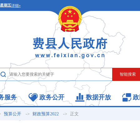
务服务
政务公开
数据开放
政
>
->
->
正文
预算公开
财政预算2022