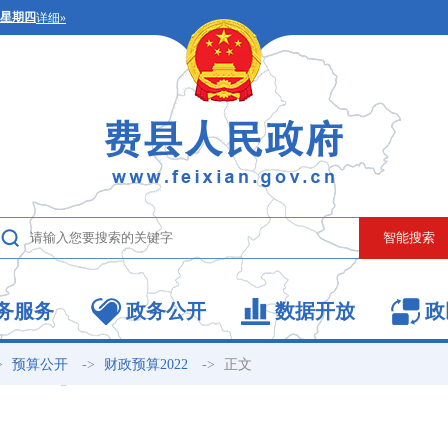
务服务
政务公开
数据开放
政
>
->
->
正文
预算公开
财政预算2022