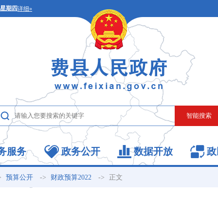
务服务
政务公开
数据开放
政
>
->
->
正文
预算公开
财政预算2022