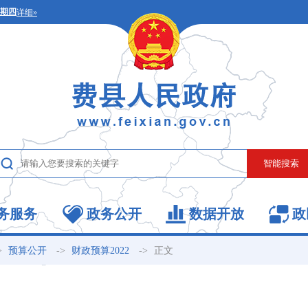
务服务
政务公开
数据开放
政
>
->
->
正文
预算公开
财政预算2022