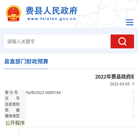
县直部门财政预算
2022年费县政府
2022-03-03
fxzfb/2022-0000184
索 引 号
公
文 号
发
信息类别
公
依 据
记
载体类型
存
公开程序