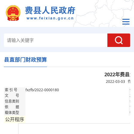
县直部门财政预算
2022年费县
2022-03-03 
fxzfb/2022-0000180
索 引 号
公
文 号
发
信息类别
公
依 据
记
载体类型
存
公开程序