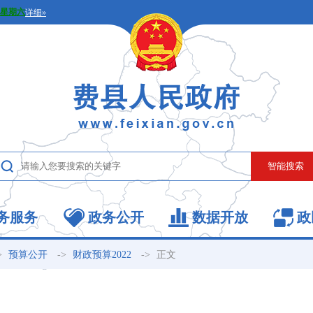
务服务
政务公开
数据开放
政
>
->
->
正文
预算公开
财政预算2022