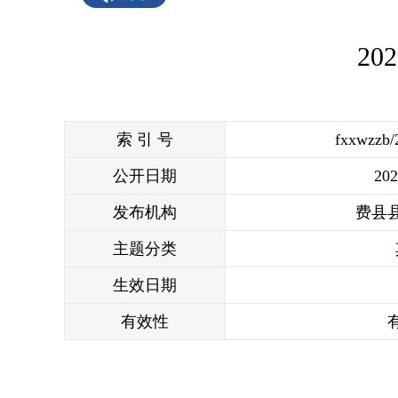
2
索 引 号
fxxwzzb/
公开日期
202
发布机构
费县
主题分类
生效日期
有效性