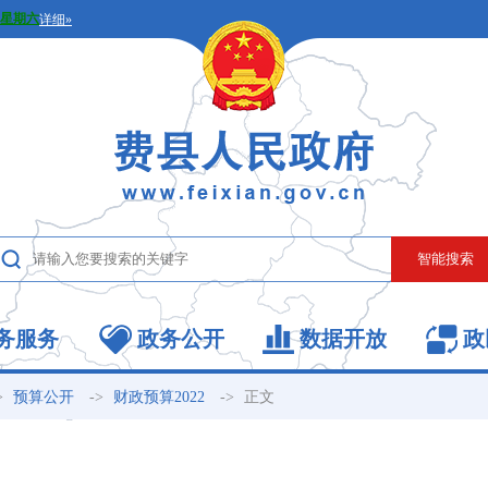
务服务
政务公开
数据开放
政
>
->
->
正文
预算公开
财政预算2022