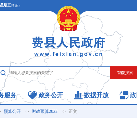
务服务
政务公开
数据开放
政
>
->
->
正文
预算公开
财政预算2022