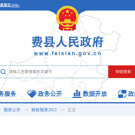
务服务
政务公开
数据开放
政
>
->
->
正文
预算公开
财政预算2022