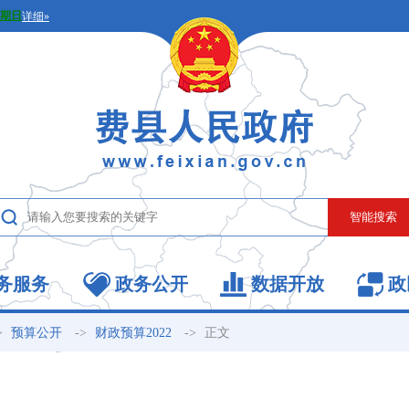
务服务
政务公开
数据开放
政
>
->
->
正文
预算公开
财政预算2022