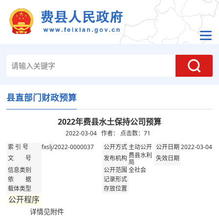
县直部门财政预算
2022年费县水土保持公司预算
2022-03-04 作者： 点击数：
71
fxslj/2022-0000037
主动公开
2022-03-04
索 引 号
公开方式
公开日期
费县水利
文 号
发布机构
失效日期
局
全社会
信息类别
公开范围
依 据
记录形式
载体类型
存放位置
公开程序
详情见附件