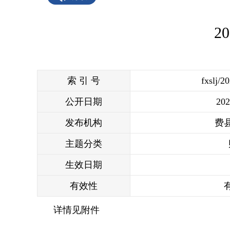
2
索 引 号
fxslj/2
公开日期
202
发布机构
费
主题分类
生效日期
有效性
详情见附件