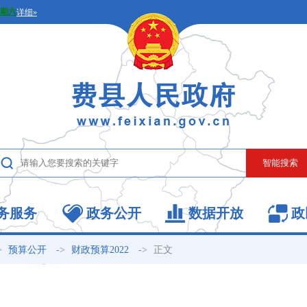
务服务
政务公开
数据开放
政
>
->
->
正文
预算公开
财政预算2022