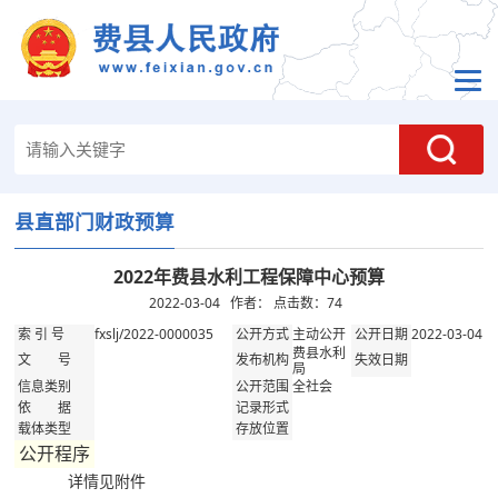
县直部门财政预算
2022年费县水利工程保障中心预算
2022-03-04 作者： 点击数：
74
fxslj/2022-0000035
主动公开
2022-03-04
索 引 号
公开方式
公开日期
费县水利
文 号
发布机构
失效日期
局
全社会
信息类别
公开范围
依 据
记录形式
载体类型
存放位置
公开程序
详情见附件