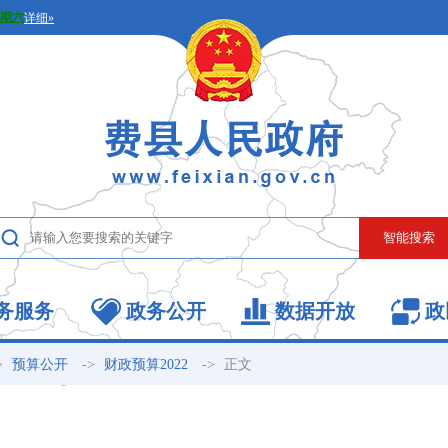
务服务
政务公开
数据开放
政
>
->
->
正文
预算公开
财政预算2022