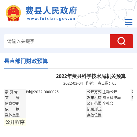
县直部门财政预算
2022年费县科学技术局机关预算
2022-03-04 作者： 点击数：
65
fxkjj/2022-0000025
主动公开
索 引 号
公开方式
公
费县科技局
文 号
发布机构
失
全社会
信息类别
公开范围
依 据
记录形式
载体类型
存放位置
公开程序