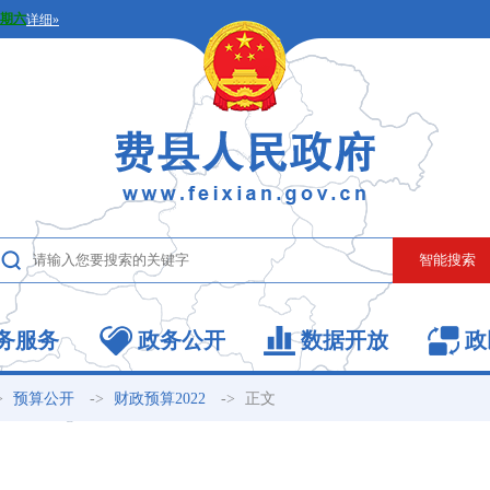
务服务
政务公开
数据开放
政
>
->
->
正文
预算公开
财政预算2022