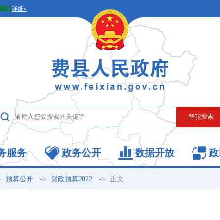
务服务
政务公开
数据开放
政
>
->
->
正文
预算公开
财政预算2022