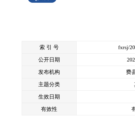
索 引 号
fxrsj/2
公开日期
202
发布机构
费
主题分类
生效日期
有效性