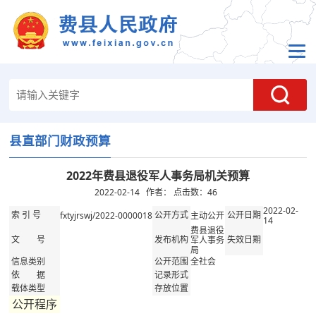
县直部门财政预算
2022年费县退役军人事务局机关预算
2022-02-14 作者： 点击数：
46
2022-02-
fxtyjrswj/2022-0000018
主动公开
索 引 号
公开方式
公开日期
14
费县退役
军人事务
文 号
发布机构
失效日期
局
全社会
信息类别
公开范围
依 据
记录形式
载体类型
存放位置
公开程序