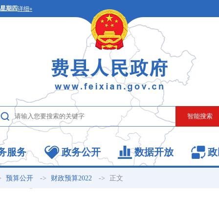
务服务
政务公开
数据开放
政
>
->
->
正文
预算公开
财政预算2022