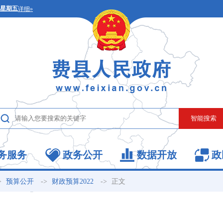
务服务
政务公开
数据开放
政
>
->
->
正文
预算公开
财政预算2022