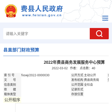
县直部门财政预算
2022年费县商务发展服务中心预算
2022-03-02 作者： 点击数：
40
fxswj/2022-0000030
主动公开
索 引 号
公开方式
公
费县商务局
文 号
发布机构
失
全社会
信息类别
公开范围
依 据
记录形式
载体类型
存放位置
公开程序