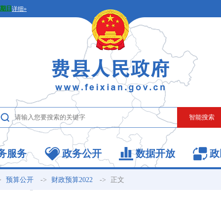
务服务
政务公开
数据开放
政
>
->
->
正文
预算公开
财政预算2022