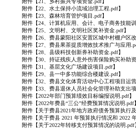
附件【
21、乡村振兴专项资金.pdf
】
附件【
22、水土保持小流域治理工程.pdf
】
附件【
23、森林培育管护项目.pdf
】
附件【
24、计算机应用、会计、电子商务技能训练
附件【
25、文明村、文明社区奖补资金.pdf
】
附件【
26、费县蒙阳社区安置区城中村棚户区改造
附件【
27、费县果茶提质增效技术推广与应用.pd
附件【
28、县级科技创新券补助资金.pdf
】
附件【
30、持证残疾人意外伤害保险购买补助资金
附件【
31、基层文化广场建设项目.pdf
】
附件【
29、县一中多功能综合楼建设.pdf
】
附件【
32、费县文化体育活动中心工程项目运营期
附件【
33、费县退休人员社会化管理补助支出项目
附件【
2022年部门预算绩效目标编报说明.pdf
】
附件【
2022年费县“三公”经费预算情况说明.pdf
附件【
关于费县2021年地方政府债务预算执行及2
附件【
关于费县 2021 年预算执行情况和 2022 
附件【
关于2022年转移支付预算情况的说明.pdf