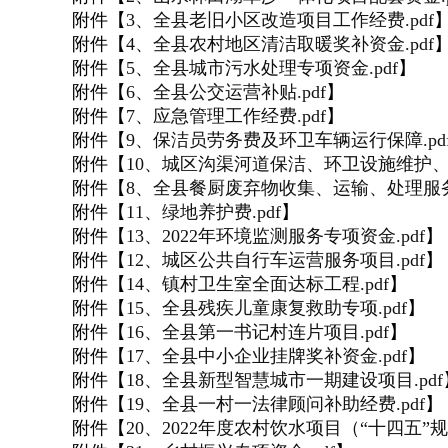
附件【
3、全县老旧小区改造项目工作经费.pdf
附件【
4、全县农村地区清洁取暖奖补资金.pdf
附件【
5、全县城市污水处理专项资金.pdf
】
附件【
6、全县公交运营补贴.pdf
】
附件【
7、应急管理工作经费.pdf
】
附件【
9、保洁员劳务费及环卫车辆运行保障.pd
附件【
10、城区沟渠河道保洁、环卫设施维护、公
附件【
8、全县餐厨废弃物收集、运输、处理服务项
附件【
11、绿地养护费.pdf
】
附件【
13、2022年环境监测服务专项资金.pdf
】
附件【
12、城区公共自行车运营服务项目.pdf
】
附件【
14、镇村卫生室全面达标工程.pdf
】
附件【
15、全县残疾儿童康复救助专项.pdf
】
附件【
16、全县第一书记村连片项目.pdf
】
附件【
17、全县中小企业挂牌奖补资金.pdf
】
附件【
18、全县新型智慧城市一期建设项目.pdf
附件【
19、全县一村一法律顾问补助经费.pdf
】
附件【
20、2022年度农村饮水项目（“十四五”规划