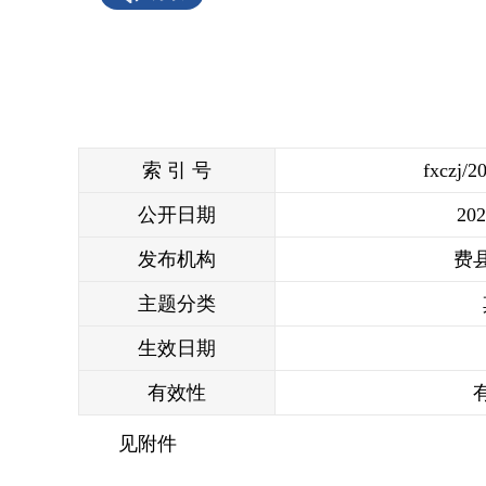
索 引 号
fxczj/2
公开日期
202
发布机构
费
主题分类
生效日期
有效性
见附件