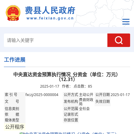
工作进展
中央直达资金预算执行情况_分资金（单位：万元）
（12.31）
2025-01-17 作者： 点击数：
85
fxczj/2025-0000004
主动公开
2025-01-17
索 引 号
公开方式
公开日期
费县财政
文 号
发布机构
失效日期
局
全社会
信息类别
公开范围
依 据
记录形式
载体类型
存放位置
公开程序